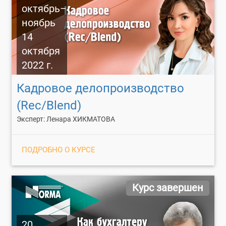
октябрь–
ноябрь
14
октября
2022 г.
Кадровое делопроизводство
(Rec/Blend)
Эксперт: Ленара ХИКМАТОВА
ПОДРОБНО О КУРСЕ
Курс завершен
20