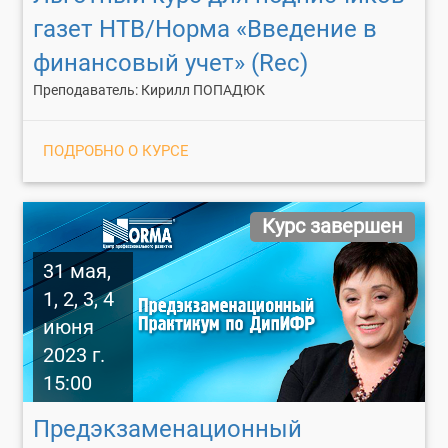
газет НТВ/Норма «Введение в
финансовый учет» (Rec)
Преподаватель: Кирилл ПОПАДЮК
ПОДРОБНО О КУРСЕ
Курс завершен
31 мая,
1, 2, 3, 4
июня
2023 г.
15:00
Предэкзаменационный