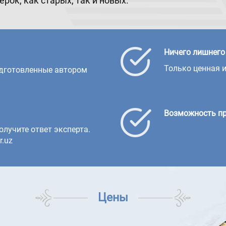
рок, как старых, так и новых.
Ничего лишнего
Только ценная 
подготовленные автором
Возможность пр
олучите ответ эксперта.
r.uz
Цены