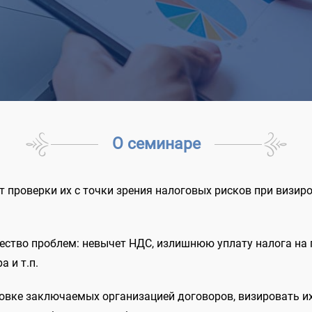
О семинаре
т проверки их с точки зрения налоговых рисков при визир
ство проблем: невычет НДС, излишнюю уплату налога на
 и т.п.
товке заключаемых организацией договоров, визировать и